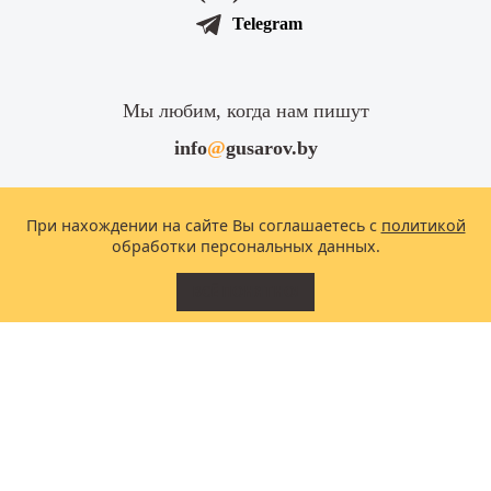
Telegram
Мы любим, когда нам пишут
info
@
gusarov.by
Заходите и подписывайтесь
При нахождении на сайте Вы соглашаетесь с
политикой
обработки персональных данных.
ВСЁ ПОНЯТНО!
Получить кейсы
Написать в Telegram
Минск
,
пр. Победителей, 103 , офис 208
Почтовый
адрес:
220004,
г. Минск, а/я 153
Политика конфиденциальности