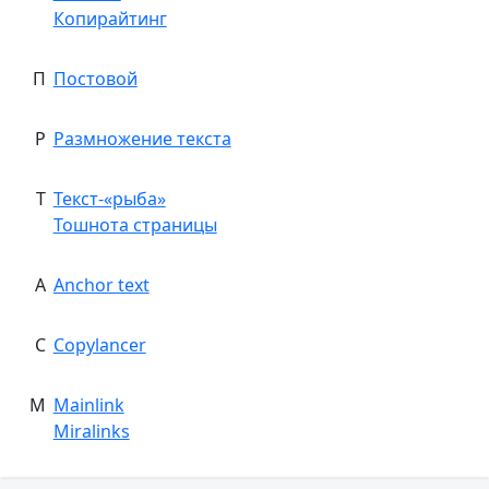
Копирайтинг
П
Постовой
Р
Размножение текста
Т
Текст-«рыба»
Тошнота страницы
A
Anchor text
C
Copylancer
M
Mainlink
Miralinks